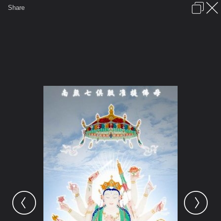
เข้าสู่ระบบหรือลงทะเบียน
Share
ภาษาไทย
ลงโฆษณา
ติดต่อเรา
ช่วยเหลือ
ชุมชนชาวพุทธ
ข้อกำหนดและกฎ
หน้าแรก
เว็บบอร์ด
มีอะไรใหม่
รูปภาพ
คอลเล็คชั่น
สถานที่
กล้อง
แท็ก
...
หน้าแรก
รูปภาพ
General
อาตมัน
หนานไห่กู่ฝ่อ
95dd7840da