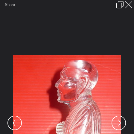
เข้าสู่ระบบหรือลงทะเบียน
Share
ภาษาไทย
ลงโฆษณา
ติดต่อเรา
ช่วยเหลือ
ชุมชนชาวพุทธ
ข้อกำหนดและกฎ
หน้าแรก
เว็บบอร์ด
มีอะไรใหม่
รูปภาพ
คอลเล็คชั่น
สถานที่
กล้อง
แท็ก
...
หน้าแรก
รูปภาพ
General
kayasid
หินจุยเจีย2
a3