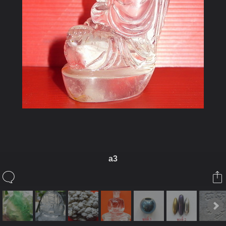
a3
ในอัลบั้มนี้
kayasid