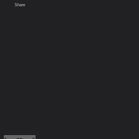
Share
เสียงธรรม
สมาชิก
ห้องสนทนา
พ
ท็ก