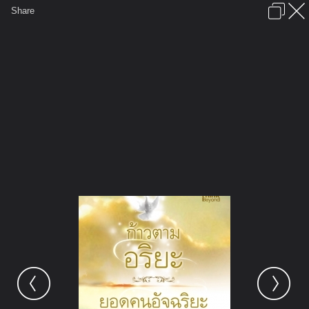
เข้าสู่ระบบหรือลงทะเบียน
Share
ภาษาไทย
ลงโฆษณา
ติดต่อเรา
ช่วยเหลือ
ชุมชนชาวพุทธ
ข้อกำหนดและกฎ
หน้าแรก
เว็บบอร์ด
มีอะไรใหม่
รูปภาพ
คอลเล็คชั่น
สถานที่
กล้อง
แท็ก
...
...
รูปภาพ
General
ภณ ภคพันธ์
หนังสือแนะนำ
Ari Cover2 WEB