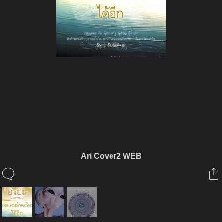
ในอัลบั้มนี้
โทสะ
Ari Cover2 WEB
ในอัลบั้ม
หนังสือแนะนำ
7 มกราคม 2011
โทสะ
http://board.palungjit.com/member-ภณ-ภคพันธ์-albums-หนังสือ
แนะนำ-picture79155-ari-cover2-web.jpg
21 มกราคม 2011