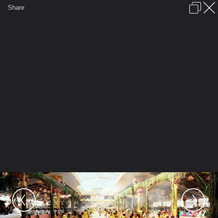
เข้าสู่ระบบหรือลงทะเบียน
Share
ภาษาไทย
ลงโฆษณา
ติดต่อเรา
ช่วยเหลือ
ชุมชนชาวพุทธ
ข้อกำหนดและกฎ
หน้าแรก
เว็บบอร์ด
มีอะไรใหม่
รูปภาพ
คอลเล็คชั่น
สถานที่
กล้อง
แท็ก
...
รูปภาพ
...
At SaiSiaM
Athi Rudra Maha Yajna
ati rudra maha yajna11