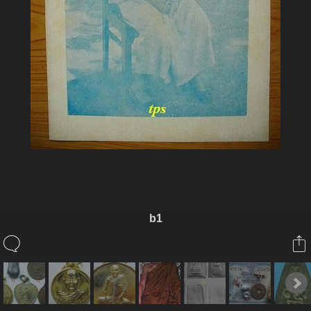
b1
ในอัลบั้มนี้
kayasid