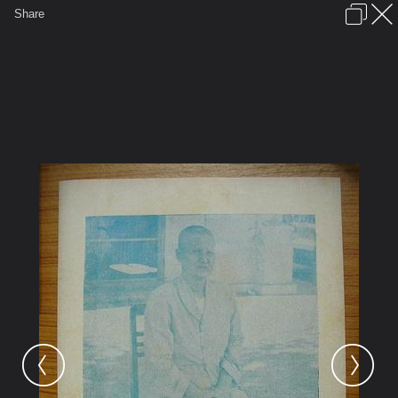
เข้าสู่ระบบหรือลงทะเบียน
Share
ภาษาไทย
ลงโฆษณา
ติดต่อเรา
ช่วยเหลือ
ชุมชนชาวพุทธ
ข้อกำหนดและกฎ
หน้าแรก
เว็บบอร์ด
มีอะไรใหม่
รูปภาพ
คอลเล็คชั่น
สถานที่
กล้อง
แท็ก
...
...
รูปภาพ
General
kayasid
พระรายการบุญ 2
b1