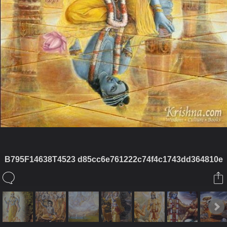
B795F14638T4523 d85cc6e761222c74f4c1743dd364810e
ในอัลบั้มนี้