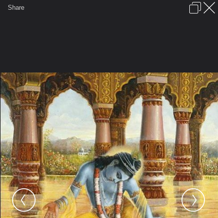
เข้าสู่ระบบหรือลงทะเบียน
Share
ภาษาไทย
ลงโฆษณา
ติดต่อเรา
ช่วยเหลือ
ชุมชนชาวพุทธ
ข้อกำหนดและกฎ
หน้าแรก
เว็บบอร์ด
มีอะไรใหม่
รูปภาพ
คอลเล็คชั่น
สถานที่
กล้อง
แท็ก
...
หน้าแรก
รูปภาพ
General
อาตมัน
ปรมาตมัน
B795F14638T4523
d85cc6e761222c74f4c1743dd364810e