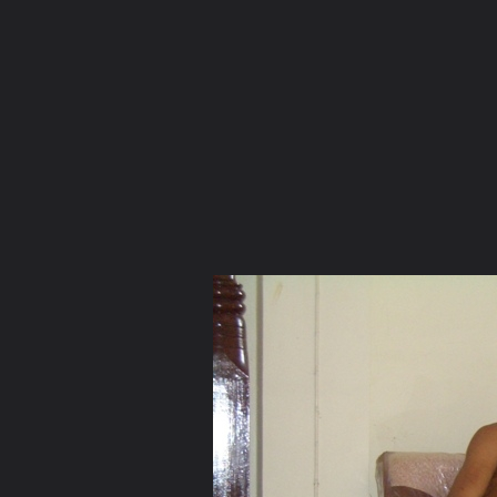
ภาษาไทย
หน้าแรก
เว็บบอร์ด
มีอะไรใหม่
วิดีโอ
รูปภา
หมวดหมู่
มีอะไรใหม่
คอลเล็คชั่น
สถานที่
กล้อง
แ
หน้าแรก
รูปภาพ
General
chonatad
ธุดงค์สถานป่าศิริสม
CIMG0041