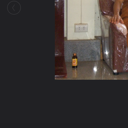
ในอัลบั้มนี้
chonatad