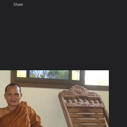
Share
เสียงธรรม
สมาชิก
ห้องสนทนา
พ
ท็ก
บูรณ์