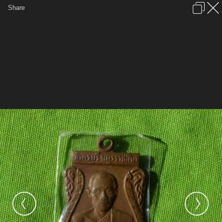
เข้าสู่ระบบหรือลงทะเบียน
Share
ภาษาไทย
ลงโฆษณา
ติดต่อเรา
ช่วยเหลือ
ชุมชนชาวพุทธ
ข้อกำหนดและกฎ
หน้าแรก
เว็บบอร์ด
มีอะไรใหม่
รูปภาพ
คอลเล็คชั่น
สถานที่
กล้อง
แท็ก
...
หน้าแรก
รูปภาพ
General
Keal88
เขี้ยว
DSC 0203 005