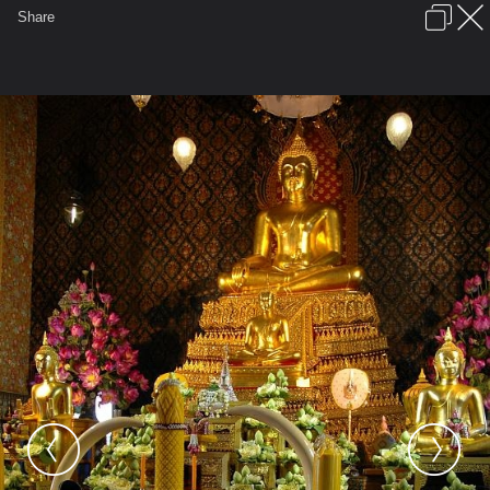
เข้าสู่ระบบหรือลงทะเบียน
Share
ภาษาไทย
ลงโฆษณา
ติดต่อเรา
ช่วยเหลือ
ชุมชนชาวพุทธ
ข้อกำหนดและกฎ
หน้าแรก
เว็บบอร์ด
มีอะไรใหม่
รูปภาพ
คอลเล็คชั่น
สถานที่
กล้อง
แท็ก
...
หน้าแรก
รูปภาพ
General
จิตต์ปภัสสร
some time
DSC 1526