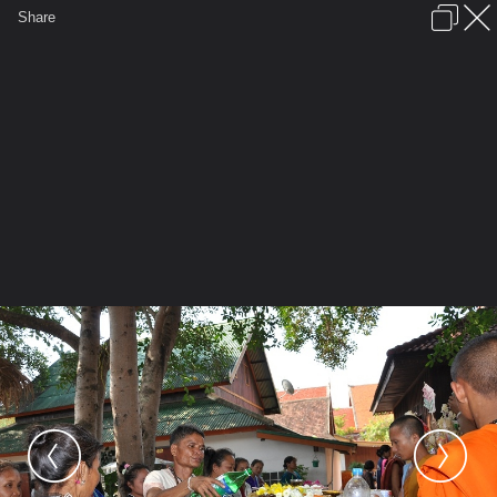
เข้าสู่ระบบหรือลงทะเบียน
Share
ภาษาไทย
ลงโฆษณา
ติดต่อเรา
ช่วยเหลือ
ชุมชนชาวพุทธ
ข้อกำหนดและกฎ
หน้าแรก
เว็บบอร์ด
มีอะไรใหม่
รูปภาพ
คอลเล็คชั่น
สถานที่
กล้อง
แท็ก
...
รูปภาพ
...
anand
ขอขมาพระรัตนตรัยและครูบาอาจารย์
DSC 8630