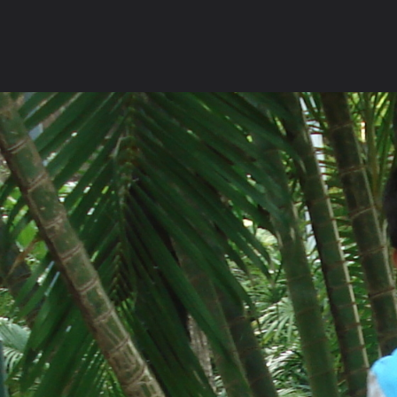
ภาษาไทย
หน้าแรก
เว็บบอร์ด
มีอะไรใหม่
วิดีโอ
รูปภา
หมวดหมู่
มีอะไรใหม่
คอลเล็คชั่น
สถานที่
กล้อง
แ
หน้าแรก
รูปภาพ
General
พรานใหญ่
นรชาติ ติวางวาย
DSC00124