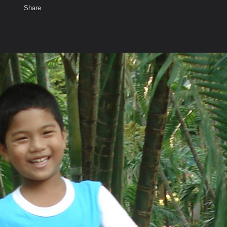
Share
เสียงธรรม
สมาชิก
ห้องสนทนา
พ
ท็ก