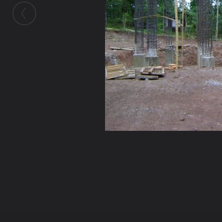
ในอัลบั้มนี้
ใจหม่น
ในอัลบั้ม
กฐินสามัคคีวัดเวียง