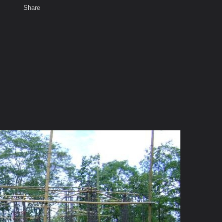
Share
เสียงธรรม
พ
สมาชิก
รค์(ธ)