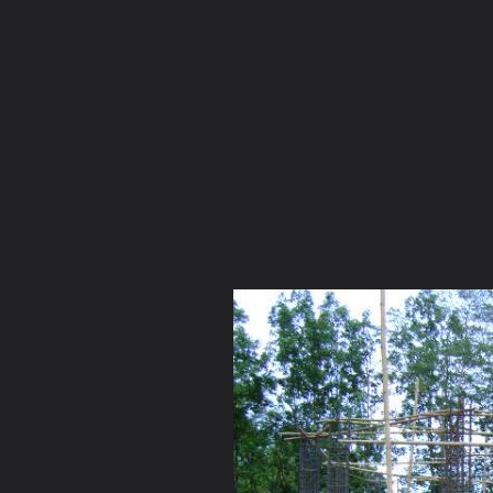
ภาษาไทย
หน้าแรก
เว็บบอร์ด
มีอะไรใหม่
วิดีโอ
รูปภา
หมวดหมู่
มีอะไรใหม่
คอลเล็คชั่น
ห้องสนทนา
สถานที่
กล้อง
แท็ก
หน้าแรก
รูปภาพ
General
ใจหม่น
กฐินสามัคคีวัดเวียงสวร
DSC00385