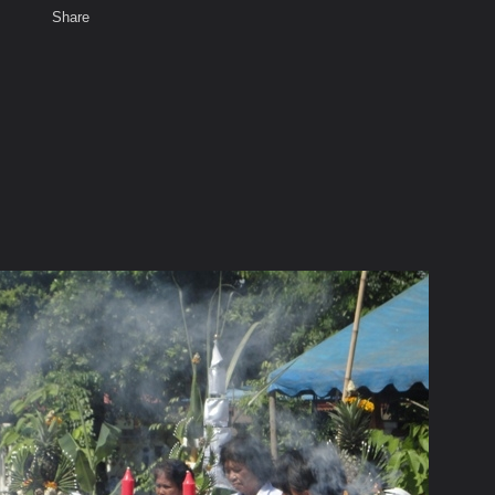
Share
เสียงธรรม
สมาชิก
ห้องสนทนา
พ
ท็ก
จริญ มิ.ย. - ก.ค.53