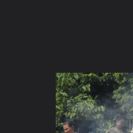
ภาษาไทย
หน้าแรก
เว็บบอร์ด
มีอะไรใหม่
วิดีโอ
รูปภา
หมวดหมู่
มีอะไรใหม่
คอลเล็คชั่น
สถานที่
กล้อง
แ
หน้าแรก
รูปภาพ
General
เทพรังศรี
รูปพุทธาภิเษกอำนาจเ
DSC00554 01