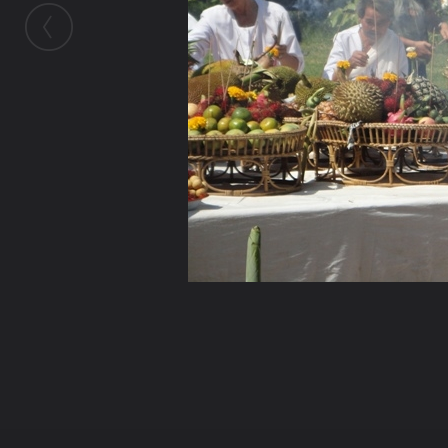
ในอัลบั้มนี้
เทพรังศรี