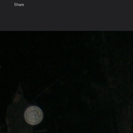
Share
เสียงธรรม
สมาชิก
ห้องสนทนา
พ
ท็ก