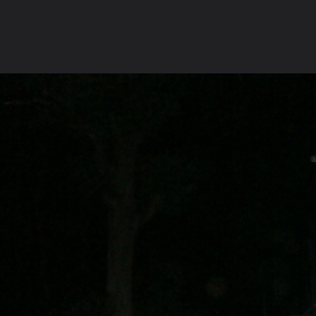
ภาษาไทย
หน้าแรก
เว็บบอร์ด
มีอะไรใหม่
วิดีโอ
รูปภา
หมวดหมู่
มีอะไรใหม่
คอลเล็คชั่น
สถานที่
กล้อง
แ
หน้าแรก
รูปภาพ
General
katicat
งานบุญ
DSC00839