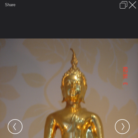
เข้าสู่ระบบหรือลงทะเบียน
Share
ภาษาไทย
ลงโฆษณา
ติดต่อเรา
ช่วยเหลือ
ชุมชนชาวพุทธ
ข้อกำหนดและกฎ
หน้าแรก
เว็บบอร์ด
มีอะไรใหม่
รูปภาพ
คอลเล็คชั่น
สถานที่
กล้อง
แท็ก
...
หน้าแรก
รูปภาพ
General
filmboat
พระพุทธรูป
DSC02139