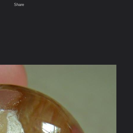
Share
เสียงธรรม
สมาชิก
ห้องสนทนา
พ
ท็ก
+แก้วโป่งข่าม(หายาก)