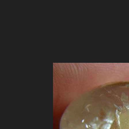
ภาษาไทย
หน้าแรก
เว็บบอร์ด
มีอะไรใหม่
วิดีโอ
รูปภา
หมวดหมู่
มีอะไรใหม่
คอลเล็คชั่น
สถานที่
กล้อง
แ
หน้าแรก
รูปภาพ
General
ลูกแก้วแววตา
แก้วฯ รุ้งเจ็ดสี
DSCN2186