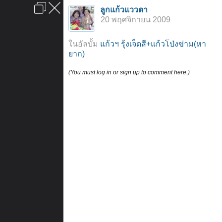
เข้าสู่ระบบหรือลงทะเบียน
ลูกแก้วแววตา
ลงโฆษณา
ติดต่อเรา
ช่วยเหลือ
หน้าหลัก
ไปข้างบน
20 พฤศจิกายน 2009
ข้อกำหนดและกฎ
ในอัลบั้ม
แก้วฯ รุ้งเจ็ดสี+แก้วโป่งข่าม(หา
ยาก)
(You must log in or sign up to comment here.)