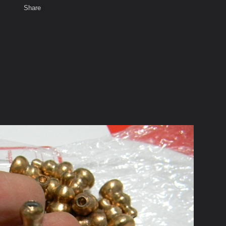
Share
เสียงธรรม
สมาชิก
ห้องสนทนา
พ
ท็ก
สัวน้อย