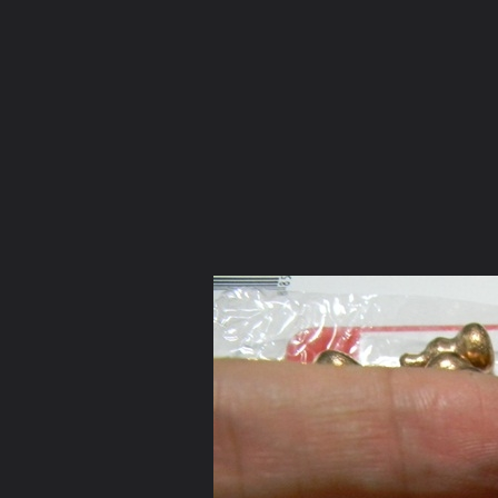
ภาษาไทย
หน้าแรก
เว็บบอร์ด
มีอะไรใหม่
วิดีโอ
รูปภา
หมวดหมู่
มีอะไรใหม่
คอลเล็คชั่น
สถานที่
กล้อง
แ
หน้าแรก
รูปภาพ
General
ชายชุดขาว
เทซ่อมพระกริ่งเจ้า
DSCN9341