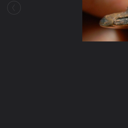
ในอัลบั้มนี้
ชายชุดขาว
ในอัลบั้ม
เทซ่อมพระกริ่งเจ้าสัวน้อย
30 มิถุนายน 2013
(You must log in or sign up to comment here.)