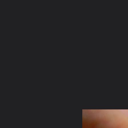
ภาษาไทย
หน้าแรก
เว็บบอร์ด
มีอะไรใหม่
วิดีโอ
รูปภา
หมวดหมู่
มีอะไรใหม่
คอลเล็คชั่น
สถานที่
กล้อง
แ
หน้าแรก
รูปภาพ
General
ชายชุดขาว
เทซ่อมพระกริ่งเจ้า
DSCN9355