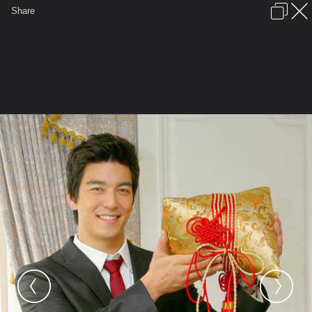
เข้าสู่ระบบหรือลงทะเบียน
Share
ภาษาไทย
ลงโฆษณา
ติดต่อเรา
ช่วยเหลือ
ชุมชนชาวพุทธ
ข้อกำหนดและกฎ
หน้าแรก
เว็บบอร์ด
มีอะไรใหม่
รูปภาพ
คอลเล็คชั่น
สถานที่
กล้อง
แท็ก
...
หน้าแรก
รูปภาพ
General
อรมณีจันทร์
ดาราเกาหลี
email 1255 Dennis3