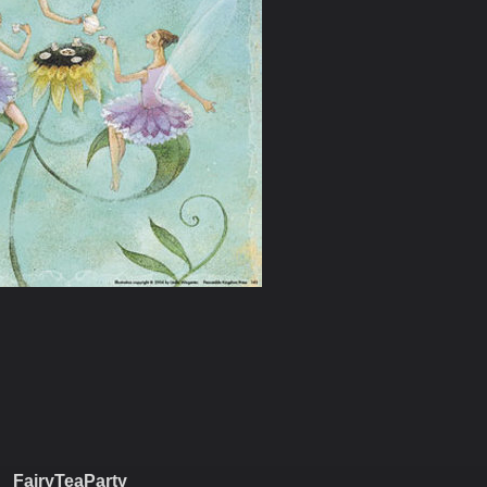
FairyTeaParty