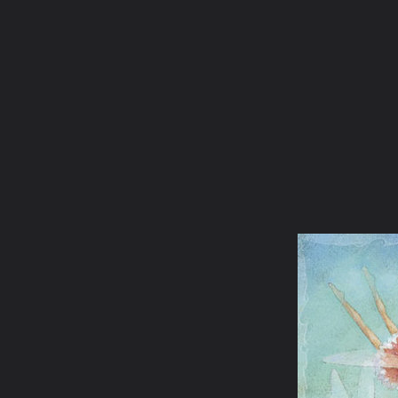
ภาษาไทย
หน้าแรก
เว็บบอร์ด
มีอะไรใหม่
วิดีโอ
รูปภา
หมวดหมู่
มีอะไรใหม่
คอลเล็คชั่น
สถานที่
กล้อง
แ
หน้าแรก
รูปภาพ
General
ระกาจันทร์
ระกาจันทร์
FairyTeaParty