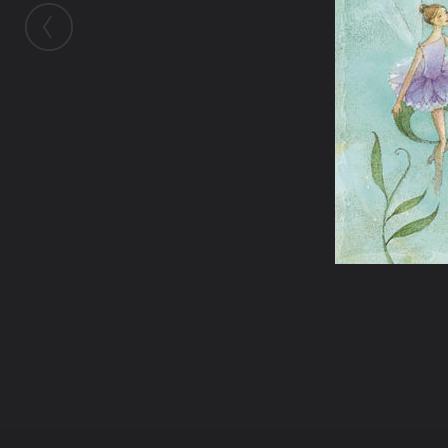
ในอัลบั้มนี้
~:*พนมวัน*:~
ในอัลบั้ม
ระกาจันทร์