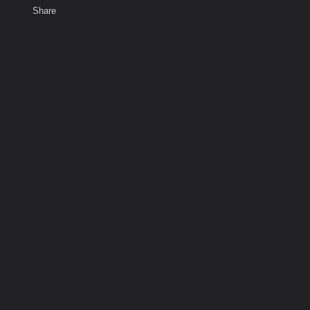
Share
เสียงธรรม
สมาชิก
ห้องสนทนา
พ
ท็ก
rs