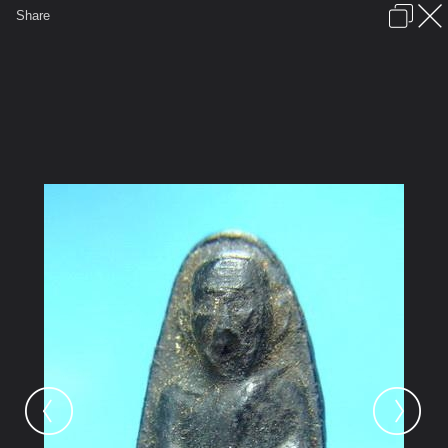
เข้าสู่ระบบหรือลงทะเบียน
Share
ภาษาไทย
ลงโฆษณา
ติดต่อเรา
ช่วยเหลือ
ชุมชนชาวพุทธ
ข้อกำหนดและกฎ
หน้าแรก
เว็บบอร์ด
มีอะไรใหม่
รูปภาพ
คอลเล็คชั่น
สถานที่
กล้อง
แท็ก
...
หน้าแรก
รูปภาพ
General
kayasid
พระพุทธรูป
g1