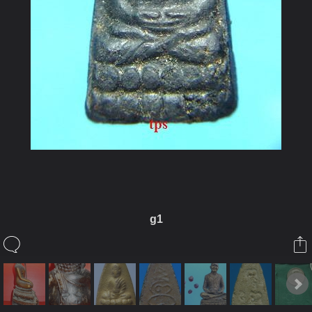
g1
ในอัลบั้มนี้
kayasid