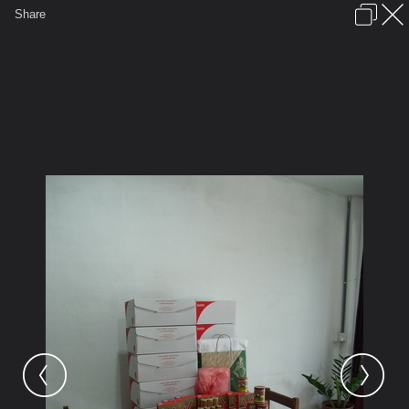
เข้าสู่ระบบหรือลงทะเบียน
Share
ภาษาไทย
ลงโฆษณา
ติดต่อเรา
ช่วยเหลือ
ชุมชนชาวพุทธ
ข้อกำหนดและกฎ
หน้าแรก
เว็บบอร์ด
มีอะไรใหม่
รูปภาพ
คอลเล็คชั่น
สถานที่
กล้อง
แท็ก
...
...
รูปภาพ
General
อคติ
ภาพสำหรับอัพลงเวป
GEDC1832 resize