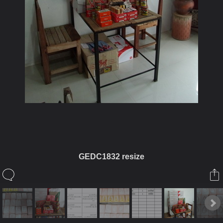
GEDC1832 resize
ในอัลบั้มนี้
อคติ