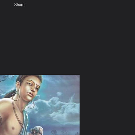
Share
เสียงธรรม
สมาชิก
ห้องสนทนา
พ
ท็ก