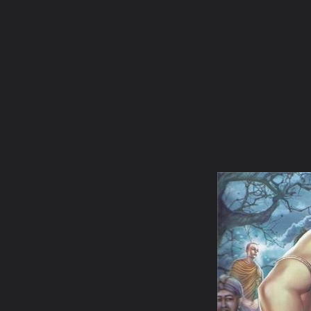
ภาษาไทย
หน้าแรก
เว็บบอร์ด
มีอะไรใหม่
วิดีโอ
รูปภา
หมวดหมู่
มีอะไรใหม่
คอลเล็คชั่น
สถานที่
กล้อง
แ
หน้าแรก
รูปภาพ
General
โป๊ยเซียนสาว
พุทธประวัติ
GetAttachment10