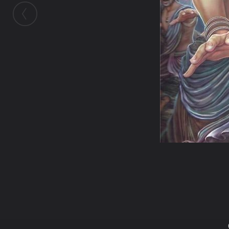
ในอัลบั้มนี้
โป๊ยเซียนสาว