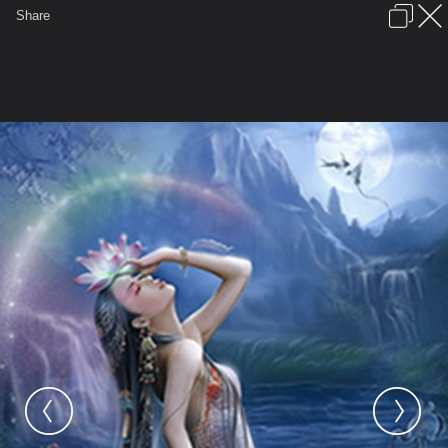
เข้าสู่ระบบหรือลงทะเบียน
Share
ภาษาไทย
ลงโฆษณา
ติดต่อเรา
ช่วยเหลือ
ชุมชนชาวพุทธ
ข้อกำหนดและกฎ
หน้าแรก
เว็บบอร์ด
มีอะไรใหม่
รูปภาพ
คอลเล็คชั่น
สถานที่
กล้อง
แท็ก
...
หน้าแรก
รูปภาพ
General
PhraEkk
Boy & Girl
Girl 9