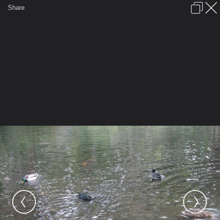
เข้าสู่ระบบหรือลงทะเบียน
Share
ภาษาไทย
ลงโฆษณา
ติดต่อเรา
ช่วยเหลือ
ชุมชนชาวพุทธ
ข้อกำหนดและกฎ
หน้าแรก
เว็บบอร์ด
มีอะไรใหม่
รูปภาพ
คอลเล็คชั่น
สถานที่
กล้อง
แท็ก
...
รูปภาพ
...
MBNY
วัดพุทธประทีป ซานฟรานฯ
Golden Gate Park