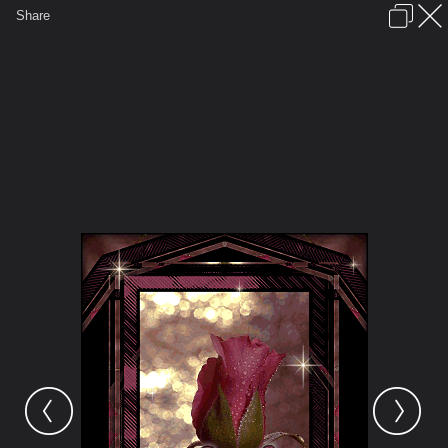
เข้าสู่ระบบหรือลงทะเบียน
Share
ภาษาไทย
ลงโฆษณา
ติดต่อเรา
ช่วยเหลือ
ชุมชนชาวพุทธ
ข้อกำหนดและกฎ
หน้าแรก
เว็บบอร์ด
รูปภาพ
คอลเล็คชั่น
สถานที่
กล้อง
แท็ก
...
รูปภาพ
...
JAPANESEKIDS
GOOD NIGHT
GOOD NIGHT - ROSE