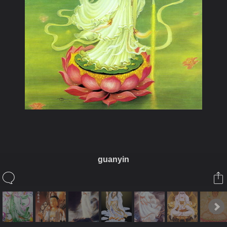
guanyin
ในอัลบั้มนี้
tidabell