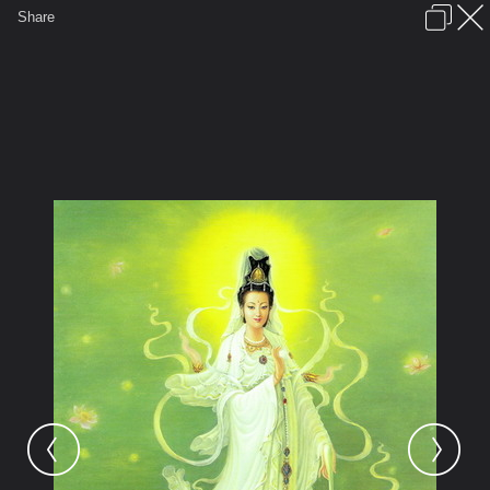
เข้าสู่ระบบหรือลงทะเบียน
Share
ภาษาไทย
ลงโฆษณา
ติดต่อเรา
ช่วยเหลือ
ชุมชนชาวพุทธ
ข้อกำหนดและกฎ
หน้าแรก
เว็บบอร์ด
มีอะไรใหม่
รูปภาพ
คอลเล็คชั่น
สถานที่
กล้อง
แท็ก
...
หน้าแรก
รูปภาพ
General
tidabell
เจ้าแม่กวนอิม
guanyin