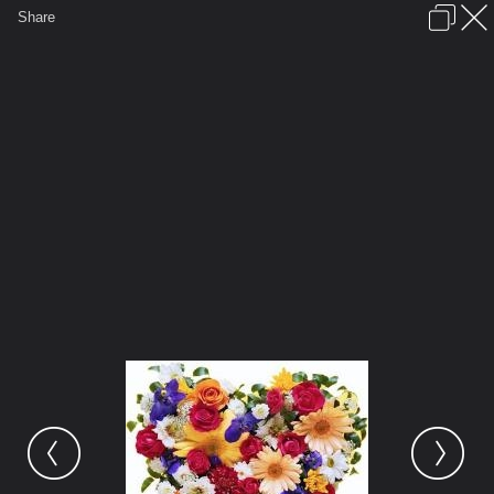
เข้าสู่ระบบหรือลงทะเบียน
Share
ภาษาไทย
ลงโฆษณา
ติดต่อเรา
ช่วยเหลือ
ชุมชนชาวพุทธ
ข้อกำหนดและกฎ
หน้าแรก
เว็บบอร์ด
มีอะไรใหม่
รูปภาพ
คอลเล็คชั่น
สถานที่
กล้อง
แท็ก
...
หน้าแรก
รูปภาพ
General
siamesecat2005
rose
Heart flowers2 220x194