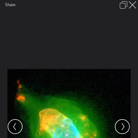
เข้าสู่ระบบหรือลงทะเบียน
Share
ภาษาไทย
ลงโฆษณา
ติดต่อเรา
ช่วยเหลือ
ชุมชนชาวพุทธ
ข้อกำหนดและกฎ
หน้าแรก
เว็บบอร์ด
มีอะไรใหม่
รูปภาพ
คอลเล็คชั่น
สถานที่
กล้อง
แท็ก
...
รูปภาพ
...
EHUTT1wan
3. KALKI AVATAR - The Right Uniqu
hs 1997 38 g web