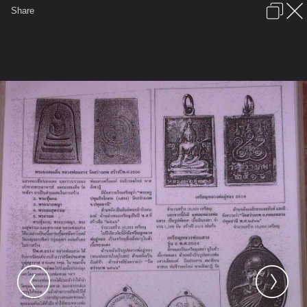
เข้าสู่ระบบหรือลงทะเบียน
Share
ภาษาไทย
ลงโฆษณา
ติดต่อเรา
ช่วยเหลือ
ชุมชนชาวพุทธ
ข้อกำหนดและกฎ
หน้าแรก
เว็บบอร์ด
มีอะไรใหม่
รูปภาพ
คอลเล็คชั่น
สถานที่
กล้อง
แท็ก
...
รูปภาพ
...
ชวนชม
หลวงปู่แสวง วัดสว่างภพ
IMAG0248