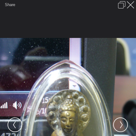
เข้าสู่ระบบหรือลงทะเบียน
Share
ภาษาไทย
ลงโฆษณา
ติดต่อเรา
ช่วยเหลือ
ชุมชนชาวพุทธ
ข้อกำหนดและกฎ
หน้าแรก
เว็บบอร์ด
มีอะไรใหม่
รูปภาพ
คอลเล็คชั่น
สถานที่
กล้อง
แท็ก
...
หน้าแรก
รูปภาพ
General
Power56
พระกริ่งฟ้าผ่า
image