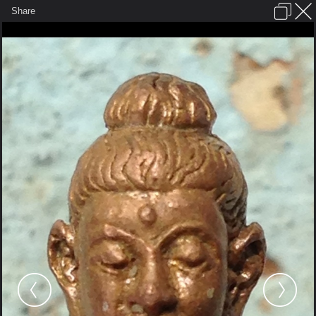
เข้าสู่ระบบหรือลงทะเบียน
Share
ภาษาไทย
ลงโฆษณา
ติดต่อเรา
ช่วยเหลือ
ชุมชนชาวพุทธ
ข้อกำหนดและกฎ
หน้าแรก
เว็บบอร์ด
มีอะไรใหม่
รูปภาพ
คอลเล็คชั่น
สถานที่
กล้อง
แท็ก
...
รูปภาพ
...
myammyaa
สมเด็จองค์ปฐมวัดไร่
image