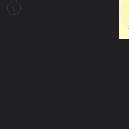
ในอัลบั้มนี้
ปุ๊กกี๊
ในอัลบั้ม
สิ่งที่คิดในใจ
27 มิถุนายน 2010
(You must log in or sign up to comment
here.)