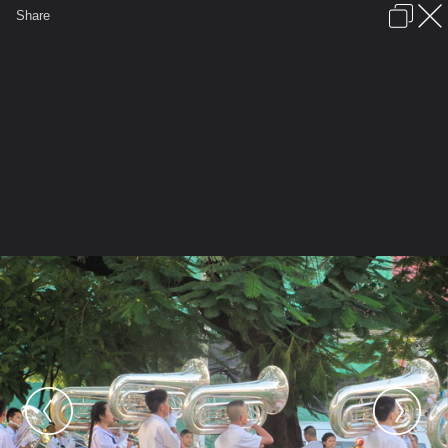
เข้าสู่ระบบหรือลงทะเบียน
Share
ภาษาไทย
ลงโฆษณา
ติดต่อเรา
ช่วยเหลือ
ชุมชนชาวพุทธ
ข้อกำหนดและกฎ
หน้าแรก
เว็บบอร์ด
มีอะไรใหม่
รูปภาพ
คอลเล็คชั่น
สถานที่
กล้อง
แท็ก
...
รูปภาพ
...
เจ๋วะรัฐถะ
ล้านนามหาจุลกฐิน2
IMG 0004 resize