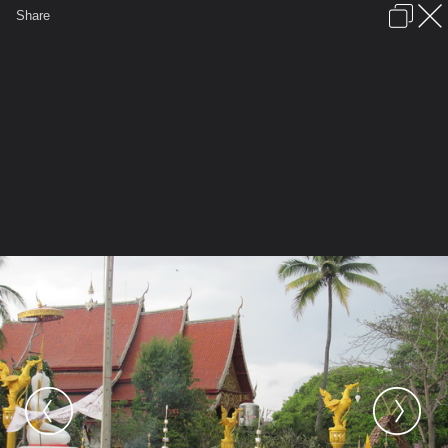
เข้าสู่ระบบหรือลงทะเบียน
Share
ภาษาไทย
ลงโฆษณา
ติดต่อเรา
ช่วยเหลือ
ชุมชนชาวพุทธ
ข้อกำหนดและกฎ
หน้าแรก
เว็บบอร์ด
มีอะไรใหม่
รูปภาพ
คอลเล็คชั่น
สถานที่
กล้อง
แท็ก
...
รูปภาพ
...
เจ๋วะรัฐถะ
มาฆบูชาวัดเจียง 5เป็ง
IMG 0042 resize