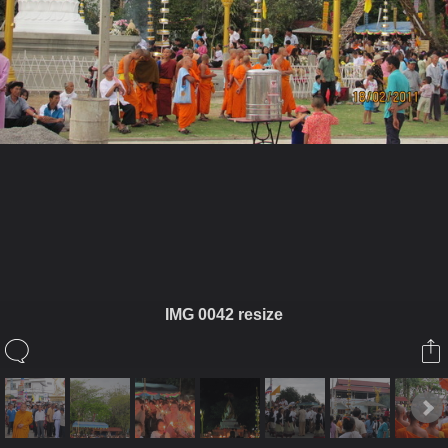
ในอัลบั้มนี้
เจ๋วะรัฐถะ
IMG 0042 resize
ในอัลบั้ม
มาฆบูชาวัดเจียง 5เป็ง
18 กุมภาพันธ์ 2011
(You must log in or sign up to comment here.)