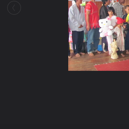
ในอัลบั้มนี้
เจ๋วะรัฐถะ
ในอัลบั้ม
บริจาคของ 11-12 ธ.ค 53 กิ่วสะแวกเก่า อ.แ
13 ธันวาคม 2010