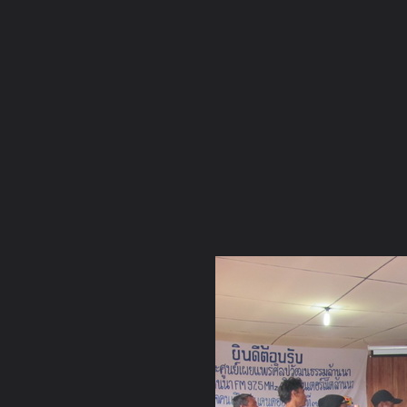
ภาษาไทย
หน้าแรก
เว็บบอร์ด
มีอะไรใหม่
วิดีโอ
รูปภา
หมวดหมู่
มีอะไรใหม่
คอลเล็คชั่น
สถานที่
กล้อง
แ
หน้าแรก
รูปภาพ
General
เจ๋วะรัฐถะ
บริจาคของ 11-12 ธ.
IMG 0051 resize