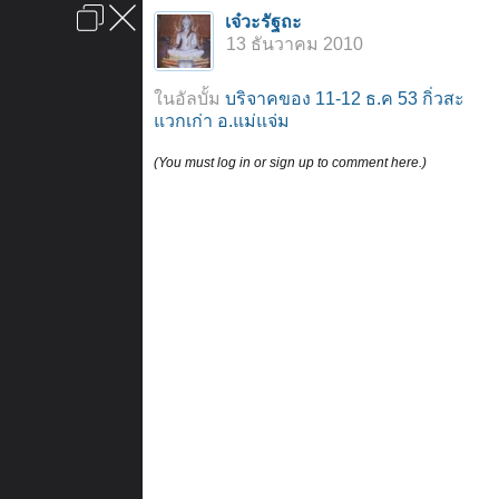
เข้าสู่ระบบหรือลงทะเบียน
เจ๋วะรัฐถะ
ลงโฆษณา
ติดต่อเรา
ช่วยเหลือ
หน้าหลัก
ไปข้างบน
13 ธันวาคม 2010
ข้อกำหนดและกฎ
ในอัลบั้ม
บริจาคของ 11-12 ธ.ค 53 กิ่วสะ
แวกเก่า อ.แม่แจ่ม
(You must log in or sign up to comment here.)