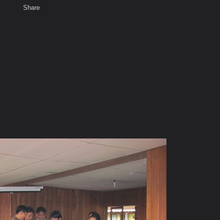
Share
เสียงธรรม
สมาชิก
ห้องสนทนา
พ
ท็ก
ค 53 กิ่วสะแวกเก่า อ.แม่แจ่ม