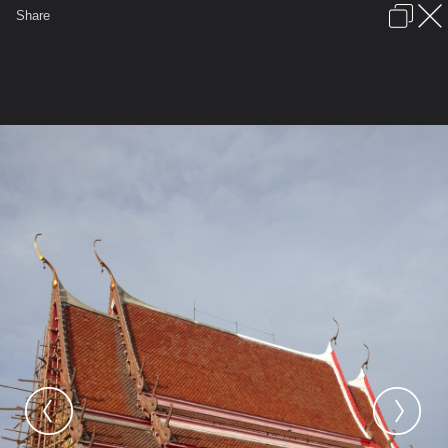
เข้าสู่ระบบหรือลงทะเบียน
Share
ภาษาไทย
ลงโฆษณา
ติดต่อเรา
ช่วยเหลือ
ชุมชนชาวพุทธ
ข้อกำหนดและกฎ
หน้าแรก
เว็บบอร์ด
มีอะไรใหม่
รูปภาพ
คอลเล็คชั่น
สถานที่
กล้อง
แท็ก
...
หน้าแรก
รูปภาพ
General
watpakdong
กฐินสามัคคี
IMG 0195