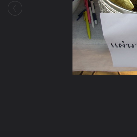
ในอัลบั้มนี้
เจ๋วะรัฐถะ
ในอัลบั้ม
หล่อพระp2
7 กุมภาพันธ์ 2011