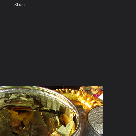
Share
เสียงธรรม
สมาชิก
ห้องสนทนา
พ
ท็ก