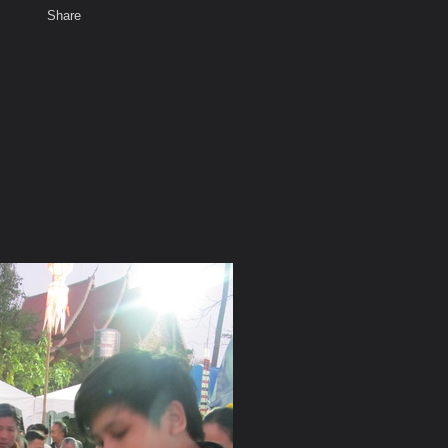
Share
เสียงธรรม
สมาชิก
ห้องสนทนา
พ
ท็ก