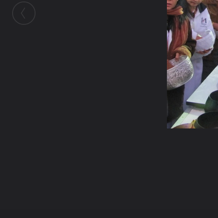
ในอัลบั้มนี้
เจ๋วะรัฐถะ
ในอัลบั้ม
หล่อพระ4