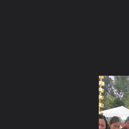
ภาษาไทย
หน้าแรก
เว็บบอร์ด
มีอะไรใหม่
วิดีโอ
รูปภา
หมวดหมู่
มีอะไรใหม่
คอลเล็คชั่น
สถานที่
กล้อง
แ
หน้าแรก
รูปภาพ
General
เจ๋วะรัฐถะ
หล่อพระ4
IMG 0645 resize