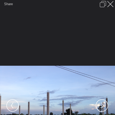
เข้าสู่ระบบหรือลงทะเบียน
Share
ภาษาไทย
ลงโฆษณา
ติดต่อเรา
ช่วยเหลือ
ชุมชนชาวพุทธ
ข้อกำหนดและกฎ
หน้าแรก
เว็บบอร์ด
มีอะไรใหม่
รูปภาพ
คอลเล็คชั่น
สถานที่
กล้อง
แท็ก
...
หน้าแรก
รูปภาพ
General
watpakdong
กฐินสามัคคี
IMG 0795