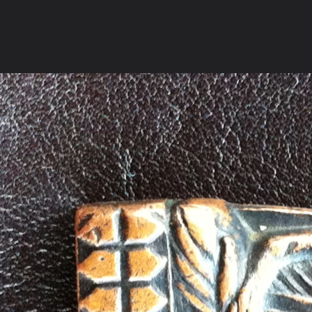
ภาษาไทย
หน้าแรก
เว็บบอร์ด
มีอะไรใหม่
วิดีโอ
รูปภา
หมวดหมู่
มีอะไรใหม่
คอลเล็คชั่น
สถานที่
กล้อง
แ
หน้าแรก
รูปภาพ
General
Orasa06
หลวงปู่ทวด
IMG 0829