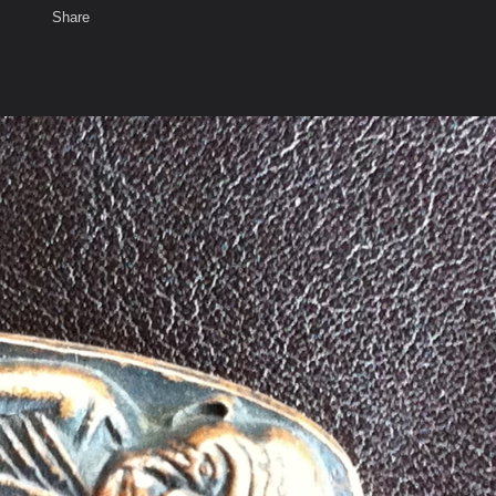
Share
เสียงธรรม
สมาชิก
ห้องสนทนา
พ
ท็ก