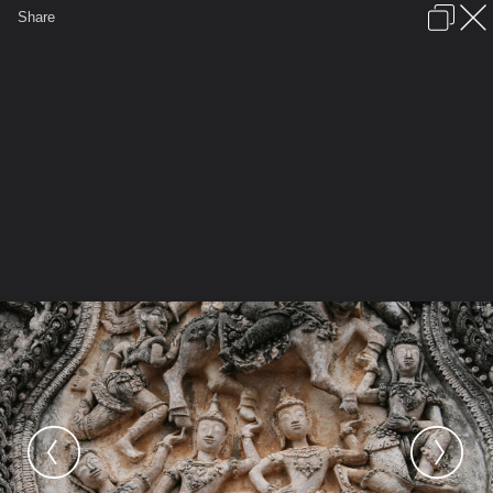
เข้าสู่ระบบหรือลงทะเบียน
Share
ภาษาไทย
ลงโฆษณา
ติดต่อเรา
ช่วยเหลือ
ชุมชนชาวพุทธ
ข้อกำหนดและกฎ
หน้าแรก
เว็บบอร์ด
มีอะไรใหม่
รูปภาพ
คอลเล็คชั่น
สถานที่
กล้อง
แท็ก
...
หน้าแรก
รูปภาพ
General
ปฐมภัทร
ด
IMG 1067