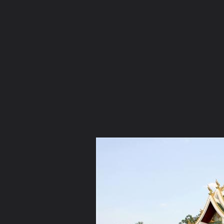
ภาษาไทย
หน้าแรก
เว็บบอร์ด
มีอะไรใหม่
วิดีโอ
รูปภา
คอลเล็คชั่น
สถานที่
กล้อง
แท็ก
...
หน้าแรก
รูปภาพ
General
พระอมโร
เพื่อชุมชน
IMG 1633%20(Small)