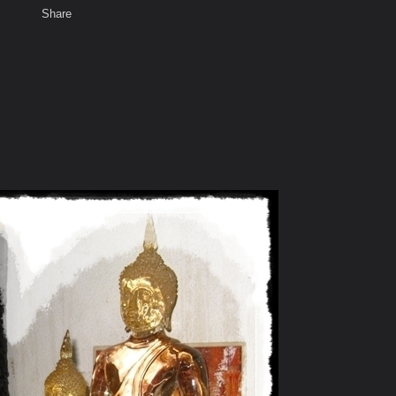
Share
เสียงธรรม
สมาชิก
ห้องสนทนา
พ
ท็ก
สหธรรมิก