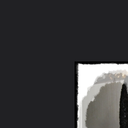
ภาษาไทย
หน้าแรก
เว็บบอร์ด
มีอะไรใหม่
วิดีโอ
รูปภา
หมวดหมู่
มีอะไรใหม่
คอลเล็คชั่น
สถานที่
กล้อง
แ
หน้าแรก
รูปภาพ
General
cappu
หลวงพ่อฤาษีลิงดำและ
IMG 1847