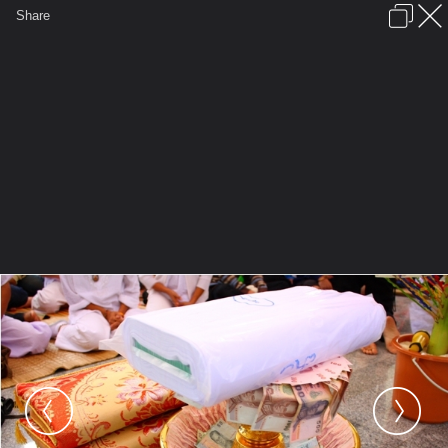
เข้าสู่ระบบหรือลงทะเบียน
Share
ภาษาไทย
ลงโฆษณา
ติดต่อเรา
ช่วยเหลือ
ชุมชนชาวพุทธ
ข้อกำหนดและกฎ
หน้าแรก
เว็บบอร์ด
มีอะไรใหม่
รูปภาพ
คอลเล็คชั่น
สถานที่
กล้อง
แท็ก
...
หน้าแรก
รูปภาพ
General
ด่วนที่สุด
รูปงานหลวงพ่อ
IMG 2033