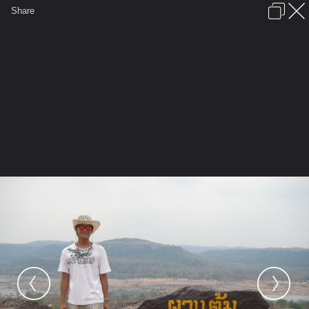
เข้าสู่ระบบหรือลงทะเบียน
Share
ภาษาไทย
ลงโฆษณา
ติดต่อเรา
ช่วยเหลือ
ชุมชนชาวพุทธ
ข้อกำหนดและกฎ
หน้าแรก
เว็บบอร์ด
มีอะไรใหม่
รูปภาพ
คอลเล็คชั่น
สถานที่
กล้อง
แท็ก
...
หน้าแรก
รูปภาพ
General
fonzaa^^
ทริปอีสาน
IMG 2827