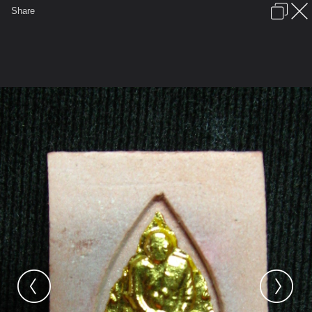
เข้าสู่ระบบหรือลงทะเบียน
Share
ภาษาไทย
ลงโฆษณา
ติดต่อเรา
ช่วยเหลือ
ชุมชนชาวพุทธ
ข้อกำหนดและกฎ
หน้าแรก
เว็บบอร์ด
มีอะไรใหม่
รูปภาพ
คอลเล็คชั่น
สถานที่
กล้อง
แท็ก
...
รูปภาพ
...
cappu
หลวงพ่อฤาษีลิงดำและสหธรรมิก
IMG 5507