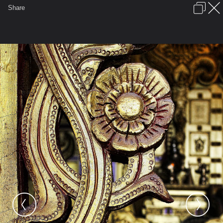
เข้าสู่ระบบหรือลงทะเบียน
Share
ภาษาไทย
ลงโฆษณา
ติดต่อเรา
ช่วยเหลือ
ชุมชนชาวพุทธ
ข้อกำหนดและกฎ
หน้าแรก
เว็บบอร์ด
มีอะไรใหม่
รูปภาพ
คอลเล็คชั่น
สถานที่
กล้อง
แท็ก
...
รูปภาพ
...
อนันตา.
พิธีเป่ายันต์เกราะเพชรวัดท่าขนุน ๗ พ.ค. ๕
IMG 5774